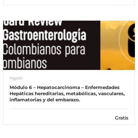
Higado
Módulo 6 – Hepatocarcinoma – Enfermedades
Hepáticas hereditarias, metabólicas, vasculares,
inflamatorias y del embarazo.
Gratis